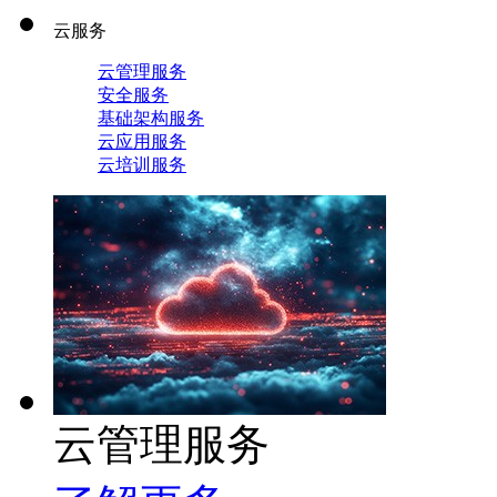
云服务
云管理服务
安全服务
基础架构服务
云应用服务
云培训服务
云管理服务