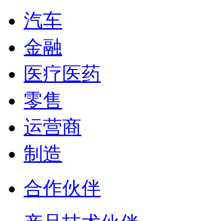
汽车
金融
医疗医药
零售
运营商
制造
合作伙伴